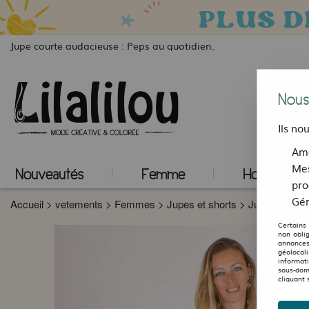
Jupe courte audacieuse : Peps au quotidien.
Nous
Ils no
Amé
Mes
Nouveautés
Femme
Homme
pro
Gér
Accueil
>
vetements
>
Femmes
>
Jupes et shorts
>
Jupes révers
Certains
non obli
annonces
géolocal
informat
sous-dom
cliquant 