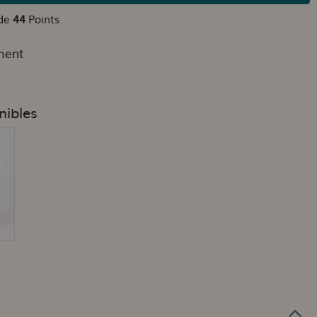
 de
44
Points
ment
nibles