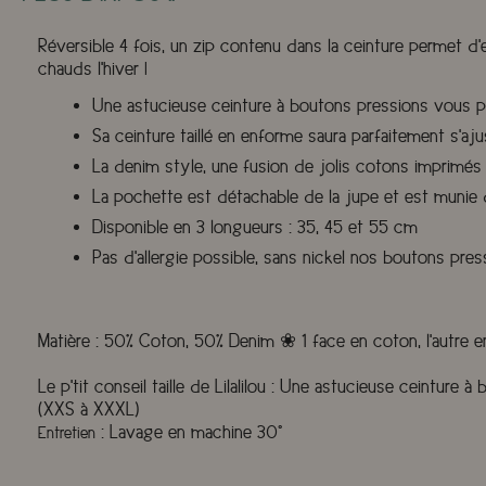
Réversible 4 fois, un zip contenu dans la ceinture permet d'
chauds l'hiver !
Une astucieuse ceinture à boutons pressions vous perm
Sa ceinture taillé en enforme saura parfaitement s'aj
La denim style, une fusion de jolis cotons imprimés
La pochette est détachable de la jupe et est munie d
Disponible en 3 longueurs : 35, 45 et 55 cm
Pas d'allergie possible, sans nickel nos boutons pres
Matière
:
50% Coton, 50% Denim ❀ 1 face en coton, l'autre e
Le p'tit conseil taille de Lilalilou
:
Une astucieuse ceinture à bo
(XXS à XXXL)
:
Lavage en machine 30°
Entretien