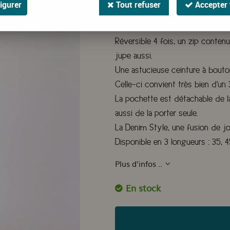
igurer
Tout refuser
Accepter 
La sobriété d'un denim et l'éléga
La Denim style vous laisses le c
Réversible 4 fois, un zip conten
jupe aussi.
Une astucieuse ceinture à bouton
Celle-ci convient très bien d'un 
La pochette est détachable de l
aussi de la porter seule.
La Denim Style, une fusion de j
Disponible en 3 longueurs : 35, 
Plus d'infos ..
En stock