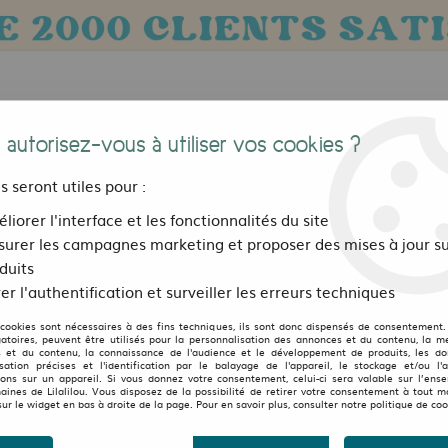
 autorisez-vous à utiliser vos cookies ?
us seront utiles pour :
liorer l'interface et les fonctionnalités du site
urer les campagnes marketing et proposer des mises à jour su
Bijoux, sacs et accessoires
Pour les 
duits
er l'authentification et surveiller les erreurs techniques
ibles
>
Jupe réversible Denim style Japan courte
 cookies sont nécessaires à des fins techniques, ils sont donc dispensés de consentement. 
LILALILOU
gatoires, peuvent être utilisés pour la personnalisation des annonces et du contenu, la m
 et du contenu, la connaissance de l'audience et le développement de produits, les d
isation précises et l'identification par le balayage de l'appareil, le stockage et/ou l'
Jupe réversible Denim st
ions sur un appareil. Si vous donnez votre consentement, celui-ci sera valable sur l’ens
aines de Lilalilou. Vous disposez de la possibilité de retirer votre consentement à tout 
sur le widget en bas à droite de la page. Pour en savoir plus, consulter notre politique de coo
44
,
50
€
TTC