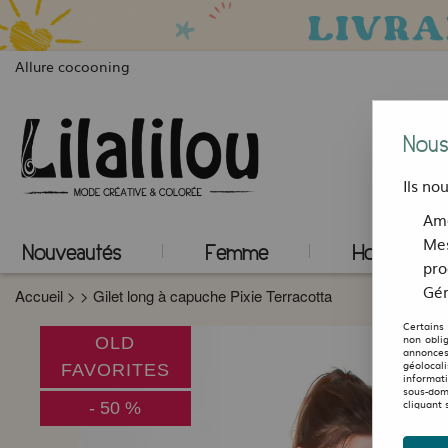
Allure cocooning
Nous
Ils no
Amé
Mes
Nouveautés
Femme
Homme
pro
Gér
Accueil
>
>
Gilet long à capuche Pixie Terracotta
Certains
non obli
OLD
annonces
géolocal
FAVORITES
informat
sous-dom
cliquant 
-
50
%