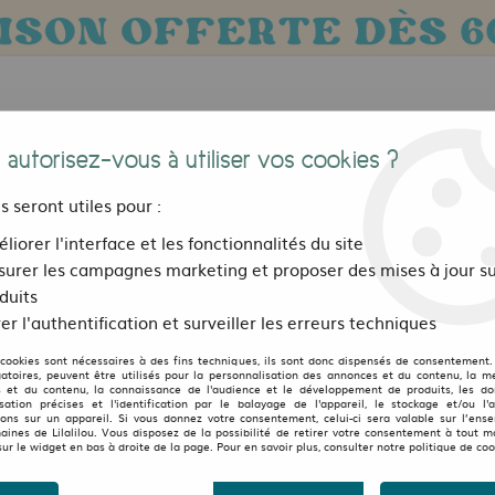
 autorisez-vous à utiliser vos cookies ?
us seront utiles pour :
liorer l'interface et les fonctionnalités du site
urer les campagnes marketing et proposer des mises à jour su
Bijoux, sacs et accessoires
Pour les 
duits
er l'authentification et surveiller les erreurs techniques
 cookies sont nécessaires à des fins techniques, ils sont donc dispensés de consentement. 
LILALILOU
gatoires, peuvent être utilisés pour la personnalisation des annonces et du contenu, la m
 et du contenu, la connaissance de l'audience et le développement de produits, les d
isation précises et l'identification par le balayage de l'appareil, le stockage et/ou l'
Gilet long à capuche Pix
ions sur un appareil. Si vous donnez votre consentement, celui-ci sera valable sur l’ens
aines de Lilalilou. Vous disposez de la possibilité de retirer votre consentement à tout 
sur le widget en bas à droite de la page. Pour en savoir plus, consulter notre politique de coo
au lieu de
35
17
,
50
€
TTC