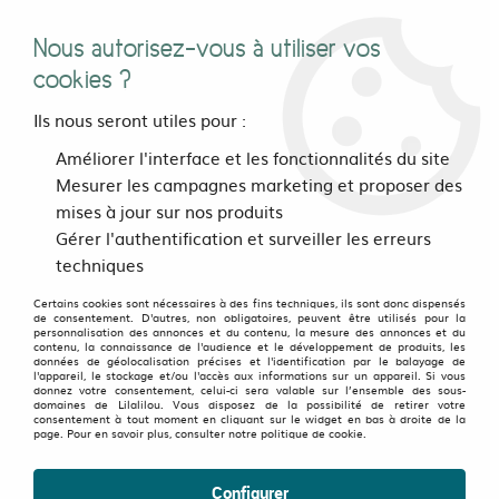
Nous autorisez-vous à utiliser vos
0
cookies ?
Ils nous seront utiles pour :
Accueil
>
vetements
>
Femmes
>
Tops, chemisers, tee-shirts
>
Améliorer l'interface et les fonctionnalités du site
Debardeur
Mesurer les campagnes marketing et proposer des
Débardeurs Femme : La fraîcheur avec du style
mises à jour sur nos produits
Gérer l'authentification et surveiller les erreurs
NOS TOPS UNIS AUX COULEURS ACIDULÉES
techniques
Les tops femme, c'est la base de toute
garde-robe estivale
Certains cookies sont nécessaires à des fins techniques, ils sont donc dispensés
de consentement. D'autres, non obligatoires, peuvent être utilisés pour la
réussie
.
personnalisation des annonces et du contenu, la mesure des annonces et du
contenu, la connaissance de l'audience et le développement de produits, les
données de géolocalisation précises et l'identification par le balayage de
Découvrez nos débardeurs,
des modèles qui ont du
l'appareil, le stockage et/ou l'accès aux informations sur un appareil. Si vous
donnez votre consentement, celui-ci sera valable sur l’ensemble des sous-
caractère
, prêts à vous suivre dans toutes vos aventures
domaines de Lilalilou. Vous disposez de la possibilité de retirer votre
consentement à tout moment en cliquant sur le widget en bas à droite de la
ensoleillées.
page. Pour en savoir plus, consulter notre politique de cookie.
Essentiels du dressing, nos débardeurs femme se portent
Configurer