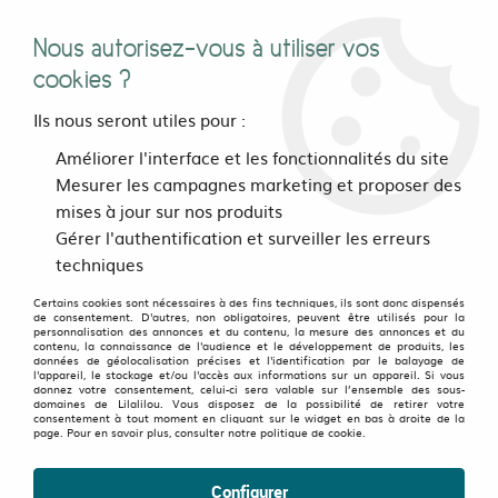
Nous autorisez-vous à utiliser vos
0
cookies ?
Ils nous seront utiles pour :
Accueil
>
Bijoux, sacs et accessoires
>
Accessoires
>
Echarpe
Améliorer l'interface et les fonctionnalités du site
Vert Pomme
Mesurer les campagnes marketing et proposer des
mises à jour sur nos produits
Gérer l'authentification et surveiller les erreurs
techniques
Certains cookies sont nécessaires à des fins techniques, ils sont donc dispensés
de consentement. D'autres, non obligatoires, peuvent être utilisés pour la
personnalisation des annonces et du contenu, la mesure des annonces et du
contenu, la connaissance de l'audience et le développement de produits, les
données de géolocalisation précises et l'identification par le balayage de
l'appareil, le stockage et/ou l'accès aux informations sur un appareil. Si vous
donnez votre consentement, celui-ci sera valable sur l’ensemble des sous-
domaines de Lilalilou. Vous disposez de la possibilité de retirer votre
consentement à tout moment en cliquant sur le widget en bas à droite de la
page. Pour en savoir plus, consulter notre politique de cookie.
Configurer