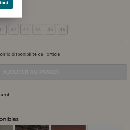
tout
41
42
43
44
45
46
ir la disponibilité de l’article
AJOUTER AU PANIER
ment
onibles