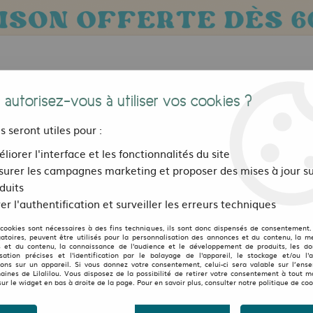
 autorisez-vous à utiliser vos cookies ?
us seront utiles pour :
liorer l'interface et les fonctionnalités du site
urer les campagnes marketing et proposer des mises à jour su
Bijoux, sacs et accessoires
Pour les 
duits
er l'authentification et surveiller les erreurs techniques
SPACE
 cookies sont nécessaires à des fins techniques, ils sont donc dispensés de consentement. 
MORRISON
gatoires, peuvent être utilisés pour la personnalisation des annonces et du contenu, la m
 et du contenu, la connaissance de l'audience et le développement de produits, les d
isation précises et l'identification par le balayage de l'appareil, le stockage et/ou l'
chaussures Morrison S
ions sur un appareil. Si vous donnez votre consentement, celui-ci sera valable sur l’ens
aines de Lilalilou. Vous disposez de la possibilité de retirer votre consentement à tout 
sur le widget en bas à droite de la page. Pour en savoir plus, consulter notre politique de coo
au lieu de
1
90
,
30
€
TTC