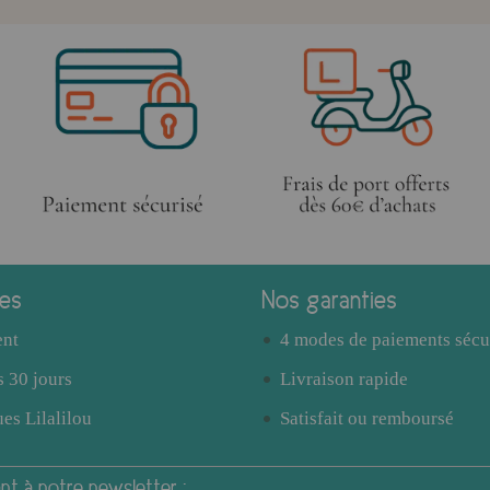
ces
Nos garanties
ent
4 modes de paiements sécu
 30 jours
Livraison rapide
es Lilalilou
Satisfait ou remboursé
t à notre newsletter :