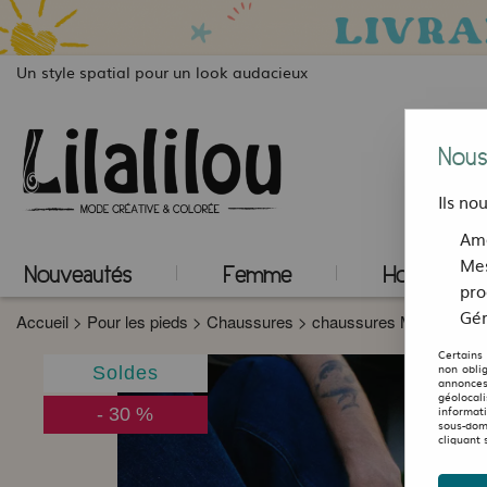
Un style spatial pour un look audacieux
Nous
Ils no
Amé
Mes
Nouveautés
Femme
Homme
pro
Gér
Accueil
>
Pour les pieds
>
Chaussures
>
chaussures Morrison 
Certains
non obli
Soldes
annonces
géolocal
informat
-
30
%
sous-dom
cliquant 