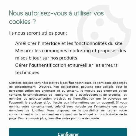
Nous autorisez-vous à utiliser vos
0
cookies ?
Ils nous seront utiles pour :
Accueil
>
Pour les pieds
>
Chaussures
>
chaussures Morrison
Améliorer l'interface et les fonctionnalités du site
DORIAN
Mesurer les campagnes marketing et proposer des
mises à jour sur nos produits
Gérer l'authentification et surveiller les erreurs
techniques
Certains cookies sont nécessaires à des fins techniques, ils sont donc dispensés
de consentement. D'autres, non obligatoires, peuvent être utilisés pour la
personnalisation des annonces et du contenu, la mesure des annonces et du
contenu, la connaissance de l'audience et le développement de produits, les
données de géolocalisation précises et l'identification par le balayage de
l'appareil, le stockage et/ou l'accès aux informations sur un appareil. Si vous
donnez votre consentement, celui-ci sera valable sur l’ensemble des sous-
domaines de Lilalilou. Vous disposez de la possibilité de retirer votre
consentement à tout moment en cliquant sur le widget en bas à droite de la
page. Pour en savoir plus, consulter notre politique de cookie.
Configurer