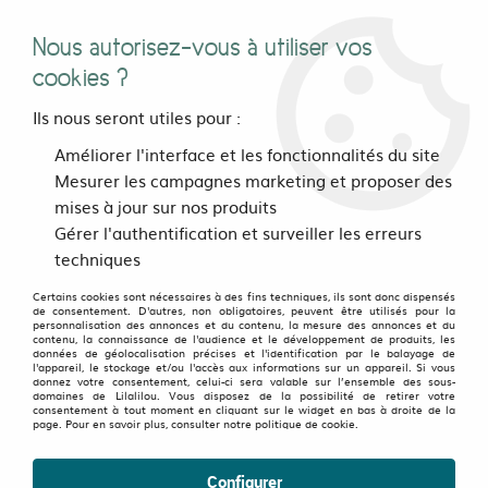
Nous autorisez-vous à utiliser vos
0
cookies ?
Ils nous seront utiles pour :
Accueil
>
Pour les pieds
>
Chaussures
>
Chaussures Caval
Améliorer l'interface et les fonctionnalités du site
Matcha berry
Mesurer les campagnes marketing et proposer des
mises à jour sur nos produits
Gérer l'authentification et surveiller les erreurs
techniques
Certains cookies sont nécessaires à des fins techniques, ils sont donc dispensés
de consentement. D'autres, non obligatoires, peuvent être utilisés pour la
personnalisation des annonces et du contenu, la mesure des annonces et du
contenu, la connaissance de l'audience et le développement de produits, les
données de géolocalisation précises et l'identification par le balayage de
l'appareil, le stockage et/ou l'accès aux informations sur un appareil. Si vous
donnez votre consentement, celui-ci sera valable sur l’ensemble des sous-
domaines de Lilalilou. Vous disposez de la possibilité de retirer votre
consentement à tout moment en cliquant sur le widget en bas à droite de la
page. Pour en savoir plus, consulter notre politique de cookie.
Configurer