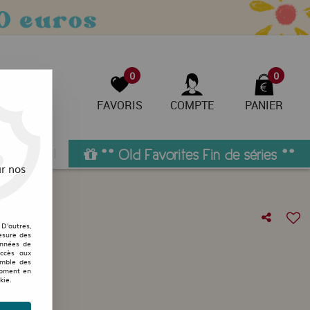
0
0
FAVORIS
COMPTE
PANIER
pieds
** Old Favorites Fin de séries **
r nos
D'autres,
orest
esure des
onnées de
accès aux
emble des
moment en
kie.