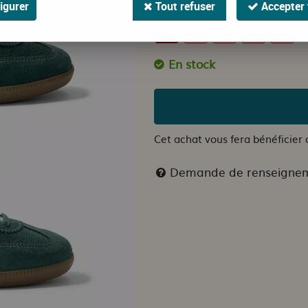
Faites votre choix
igurer
Tout refuser
Accepter 
38
39
40
41
42
En stock
Cet achat vous fera bénéficier
Demande de renseigne