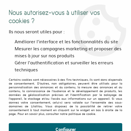
Nous autorisez-vous à utiliser vos
0
cookies ?
Ils nous seront utiles pour :
Accueil
>
Pour les pieds
>
Le bar à chaussettes
>
Améliorer l'interface et les fonctionnalités du site
Chaussettes deparaillées Many Mornings
>
Chaussettes
Mesurer les campagnes marketing et proposer des
deparaillées Uno
mises à jour sur nos produits
Gérer l'authentification et surveiller les erreurs
techniques
Certains cookies sont nécessaires à des fins techniques, ils sont donc dispensés
de consentement. D'autres, non obligatoires, peuvent être utilisés pour la
personnalisation des annonces et du contenu, la mesure des annonces et du
contenu, la connaissance de l'audience et le développement de produits, les
données de géolocalisation précises et l'identification par le balayage de
l'appareil, le stockage et/ou l'accès aux informations sur un appareil. Si vous
donnez votre consentement, celui-ci sera valable sur l’ensemble des sous-
domaines de Lilalilou. Vous disposez de la possibilité de retirer votre
consentement à tout moment en cliquant sur le widget en bas à droite de la
page. Pour en savoir plus, consulter notre politique de cookie.
Configurer