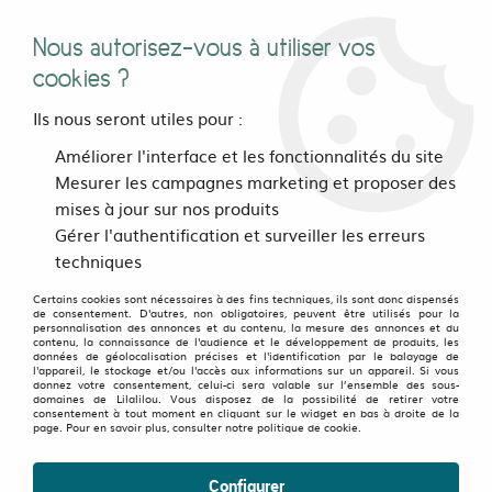
Nous autorisez-vous à utiliser vos
0
cookies ?
Ils nous seront utiles pour :
Accueil
>
Pour les pieds
>
Le bar à chaussettes
>
Améliorer l'interface et les fonctionnalités du site
Chaussettes deparaillées Many Mornings
>
Chaussettes
Mesurer les campagnes marketing et proposer des
deparaillées The Sardines
mises à jour sur nos produits
Gérer l'authentification et surveiller les erreurs
techniques
Certains cookies sont nécessaires à des fins techniques, ils sont donc dispensés
de consentement. D'autres, non obligatoires, peuvent être utilisés pour la
personnalisation des annonces et du contenu, la mesure des annonces et du
contenu, la connaissance de l'audience et le développement de produits, les
données de géolocalisation précises et l'identification par le balayage de
l'appareil, le stockage et/ou l'accès aux informations sur un appareil. Si vous
donnez votre consentement, celui-ci sera valable sur l’ensemble des sous-
domaines de Lilalilou. Vous disposez de la possibilité de retirer votre
consentement à tout moment en cliquant sur le widget en bas à droite de la
page. Pour en savoir plus, consulter notre politique de cookie.
Configurer