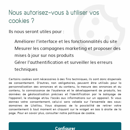
Nous autorisez-vous à utiliser vos
0
cookies ?
Ils nous seront utiles pour :
Accueil
>
Pour les pieds
>
Le bar à chaussettes
>
Améliorer l'interface et les fonctionnalités du site
Chaussettes deparaillées Many Mornings
>
Chaussettes
Mesurer les campagnes marketing et proposer des
deparaillées The Sardines
mises à jour sur nos produits
Gérer l'authentification et surveiller les erreurs
techniques
Certains cookies sont nécessaires à des fins techniques, ils sont donc dispensés
de consentement. D'autres, non obligatoires, peuvent être utilisés pour la
personnalisation des annonces et du contenu, la mesure des annonces et du
contenu, la connaissance de l'audience et le développement de produits, les
données de géolocalisation précises et l'identification par le balayage de
l'appareil, le stockage et/ou l'accès aux informations sur un appareil. Si vous
donnez votre consentement, celui-ci sera valable sur l’ensemble des sous-
domaines de Lilalilou. Vous disposez de la possibilité de retirer votre
consentement à tout moment en cliquant sur le widget en bas à droite de la
page. Pour en savoir plus, consulter notre politique de cookie.
Configurer