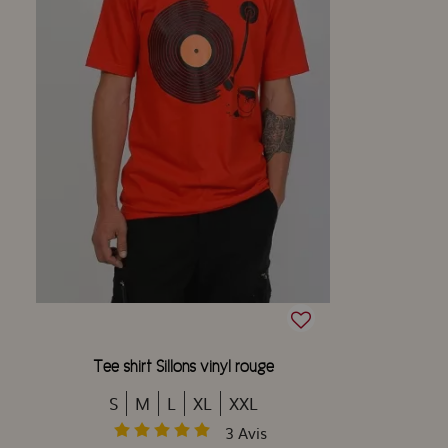
Tee shirt Sillons vinyl rouge
S
M
L
XL
XXL
3
Avis