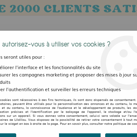
 autorisez-vous à utiliser vos cookies ?
us seront utiles pour :
liorer l'interface et les fonctionnalités du site
urer les campagnes marketing et proposer des mises à jour su
Bijoux, sacs et accessoires
Pour les 
duits
er l'authentification et surveiller les erreurs techniques
paraillées Many Mornings
>
Chaussettes deparaillées The Pineapple
 cookies sont nécessaires à des fins techniques, ils sont donc dispensés de consentement. 
gatoires, peuvent être utilisés pour la personnalisation des annonces et du contenu, la m
 et du contenu, la connaissance de l'audience et le développement de produits, les d
Chaussettes deparaillée
isation précises et l'identification par le balayage de l'appareil, le stockage et/ou l'
ions sur un appareil. Si vous donnez votre consentement, celui-ci sera valable sur l’ens
aines de Lilalilou. Vous disposez de la possibilité de retirer votre consentement à tout 
sur le widget en bas à droite de la page. Pour en savoir plus, consulter notre politique de coo
9
,
99
€
TTC