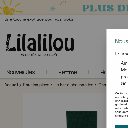
Une touche exotique pour vos looks
Nous
Ils no
Amé
Mes
Nouveautés
Femme
Homme
pro
Gér
Accueil
>
Pour les pieds
>
Le bar à chaussettes
>
Chaussettes de
Certains
non obli
annonces
géolocal
informat
sous-dom
cliquant 