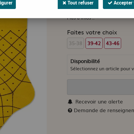
igurer
Tout refuser
Accepter 
Tropical et joyeux The Pineapp
Plus d'infos ..
Faites votre choix
35-38
39-42
43-46
Disponibilité
Sélectionnez un article pour vo
Recevoir une alerte
Demande de renseigne