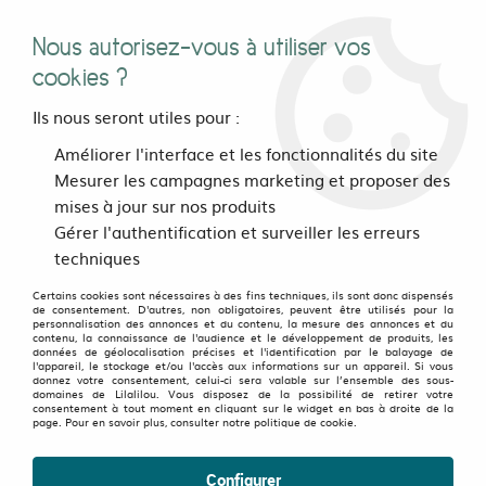
Nous autorisez-vous à utiliser vos
0
cookies ?
Ils nous seront utiles pour :
Accueil
>
Pour les pieds
>
Le bar à chaussettes
>
Améliorer l'interface et les fonctionnalités du site
Chaussettes deparaillées Many Mornings
>
Chaussettes
Mesurer les campagnes marketing et proposer des
deparaillées The lemons
mises à jour sur nos produits
Gérer l'authentification et surveiller les erreurs
techniques
Certains cookies sont nécessaires à des fins techniques, ils sont donc dispensés
de consentement. D'autres, non obligatoires, peuvent être utilisés pour la
personnalisation des annonces et du contenu, la mesure des annonces et du
contenu, la connaissance de l'audience et le développement de produits, les
données de géolocalisation précises et l'identification par le balayage de
l'appareil, le stockage et/ou l'accès aux informations sur un appareil. Si vous
donnez votre consentement, celui-ci sera valable sur l’ensemble des sous-
domaines de Lilalilou. Vous disposez de la possibilité de retirer votre
consentement à tout moment en cliquant sur le widget en bas à droite de la
page. Pour en savoir plus, consulter notre politique de cookie.
Configurer