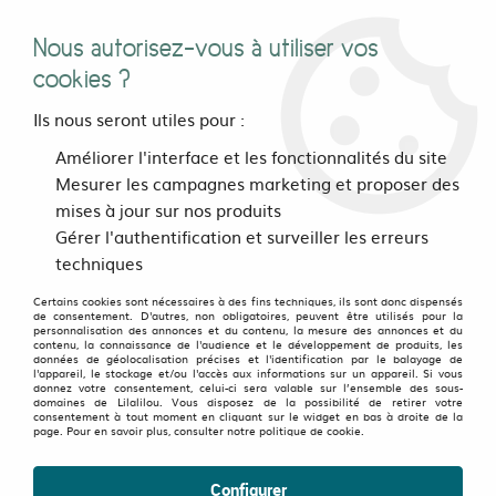
Nous autorisez-vous à utiliser vos
0
cookies ?
Ils nous seront utiles pour :
Accueil
>
Pour les pieds
>
Le bar à chaussettes
>
Améliorer l'interface et les fonctionnalités du site
Chaussettes deparaillées Many Mornings
>
Chaussettes
Mesurer les campagnes marketing et proposer des
deparaillées Rudolph
mises à jour sur nos produits
Gérer l'authentification et surveiller les erreurs
techniques
Certains cookies sont nécessaires à des fins techniques, ils sont donc dispensés
de consentement. D'autres, non obligatoires, peuvent être utilisés pour la
personnalisation des annonces et du contenu, la mesure des annonces et du
contenu, la connaissance de l'audience et le développement de produits, les
données de géolocalisation précises et l'identification par le balayage de
l'appareil, le stockage et/ou l'accès aux informations sur un appareil. Si vous
donnez votre consentement, celui-ci sera valable sur l’ensemble des sous-
domaines de Lilalilou. Vous disposez de la possibilité de retirer votre
consentement à tout moment en cliquant sur le widget en bas à droite de la
page. Pour en savoir plus, consulter notre politique de cookie.
Configurer