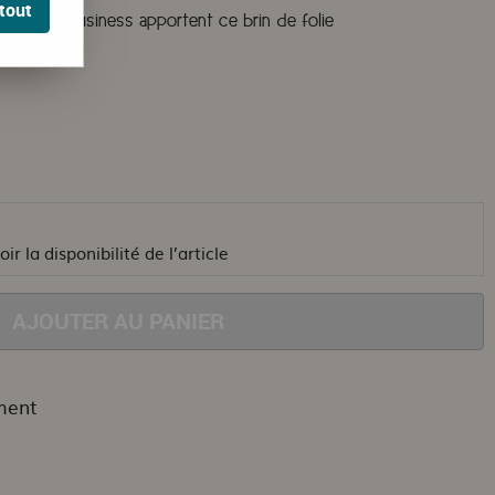
tout
s monkey business apportent ce brin de folie
ir la disponibilité de l’article
AJOUTER AU PANIER
ment