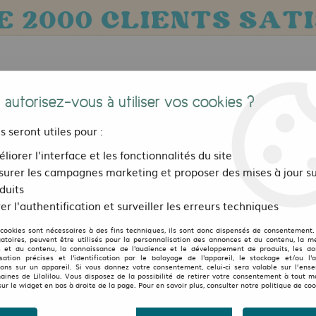
 autorisez-vous à utiliser vos cookies ?
us seront utiles pour :
liorer l'interface et les fonctionnalités du site
urer les campagnes marketing et proposer des mises à jour su
Bijoux, sacs et accessoires
Pour les 
duits
er l'authentification et surveiller les erreurs techniques
paraillées Many Mornings
>
Chaussettes deparaillées Monkey busin
 cookies sont nécessaires à des fins techniques, ils sont donc dispensés de consentement. 
gatoires, peuvent être utilisés pour la personnalisation des annonces et du contenu, la m
 et du contenu, la connaissance de l'audience et le développement de produits, les d
Chaussettes deparaillé
isation précises et l'identification par le balayage de l'appareil, le stockage et/ou l'
ions sur un appareil. Si vous donnez votre consentement, celui-ci sera valable sur l’ens
aines de Lilalilou. Vous disposez de la possibilité de retirer votre consentement à tout 
sur le widget en bas à droite de la page. Pour en savoir plus, consulter notre politique de coo
9
,
99
€
TTC