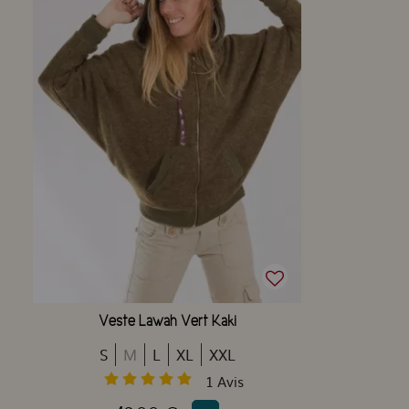
Veste Lawah Vert Kaki
S
M
L
XL
XXL
1
Avis