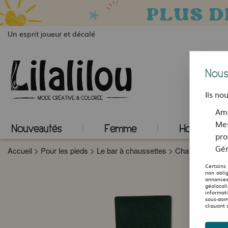
Un esprit joueur et décalé
Nous
Ils no
Amé
Mes
Nouveautés
Femme
Homme
pro
Gér
Accueil
>
Pour les pieds
>
Le bar à chaussettes
>
Chaussettes de
Certains
non obli
annonces
géolocal
informat
sous-dom
cliquant 