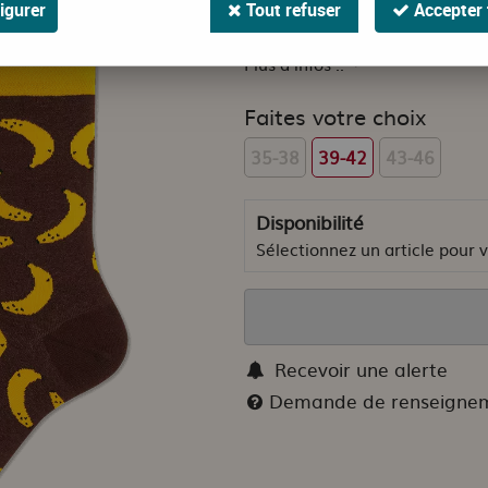
igurer
Tout refuser
Accepter 
Pour danser en toute liberté, le
Plus d'infos ..
Faites votre choix
35-38
39-42
43-46
Disponibilité
Sélectionnez un article pour vo
Recevoir une alerte
Demande de renseigne