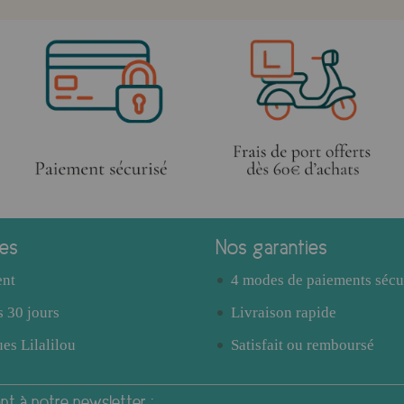
ces
Nos garanties
ent
4 modes de paiements sécu
 30 jours
Livraison rapide
es Lilalilou
Satisfait ou remboursé
t à notre newsletter :