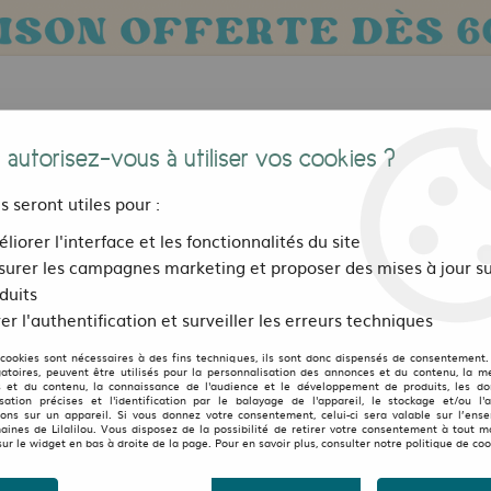
 autorisez-vous à utiliser vos cookies ?
us seront utiles pour :
liorer l'interface et les fonctionnalités du site
urer les campagnes marketing et proposer des mises à jour su
Bijoux, sacs et accessoires
Pour les 
duits
er l'authentification et surveiller les erreurs techniques
>
Boucle d'oreilles Brass Collection
>
Boucles d'oreilles corail rouge
 cookies sont nécessaires à des fins techniques, ils sont donc dispensés de consentement. 
LILALILOU
gatoires, peuvent être utilisés pour la personnalisation des annonces et du contenu, la m
 et du contenu, la connaissance de l'audience et le développement de produits, les d
isation précises et l'identification par le balayage de l'appareil, le stockage et/ou l'
Boucles d'oreilles corail
ions sur un appareil. Si vous donnez votre consentement, celui-ci sera valable sur l’ens
aines de Lilalilou. Vous disposez de la possibilité de retirer votre consentement à tout 
sur le widget en bas à droite de la page. Pour en savoir plus, consulter notre politique de coo
12
,
00
€
TTC