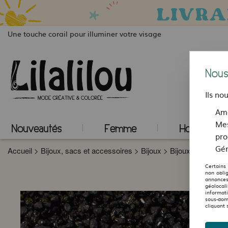
Une touche corail pour illuminer votre visage
Nous
Ils no
Amé
Mes
Nouveautés
Femme
Homme
pro
Gér
Accueil
>
Bijoux, sacs et accessoires
>
Bijoux
>
Bijoux Bien-être
Certains
non obli
annonces
géolocal
informat
sous-dom
cliquant 