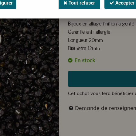
igurer
Tout refuser
Accepter 
Boucles d'oreilles pendantes Cor
Boucles d'oreilles en forme de fl
Bijoux en alliage finition argenté
Garantie anti-allergie
Longueur 20mm
Diamètre 12mm
En stock
Cet achat vous fera bénéficier
Demande de renseigne