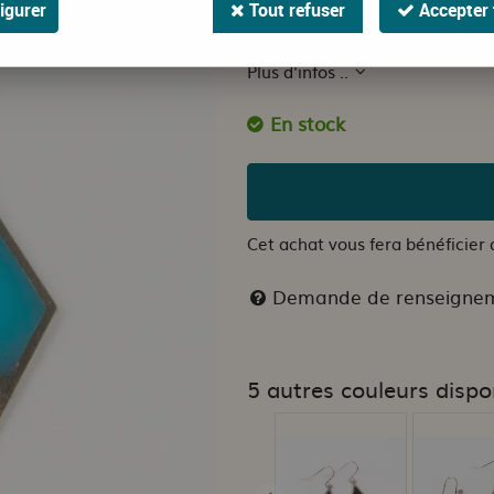
igurer
Tout refuser
Accepter 
Il est sur que la note acidulée 
Plus d'infos ..
En stock
Cet achat vous fera bénéficier
Demande de renseigne
5 autres couleurs dispo