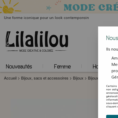
Une forme iconique pour un look contemporain
Nous
Ils no
Amé
Mes
Nouveautés
Femme
Homme
pro
Gér
Accueil
>
Bijoux, sacs et accessoires
>
Bijoux
>
Bijoux Fredillon 
Certains
non obli
annonces
géolocal
informat
sous-dom
cliquant 