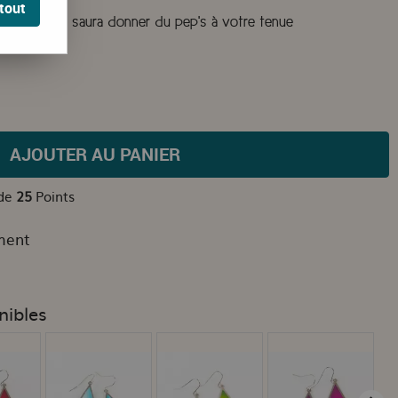
tout
de ses bijoux saura donner du pep's à votre tenue
AJOUTER AU PANIER
 de
25
Points
ment
nibles