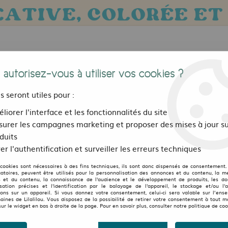
 autorisez-vous à utiliser vos cookies ?
us seront utiles pour :
liorer l'interface et les fonctionnalités du site
urer les campagnes marketing et proposer des mises à jour su
Bijoux, sacs et accessoires
Pour les 
duits
er l'authentification et surveiller les erreurs techniques
Fimo
>
Boucles d'oreilles
>
Boucle d'oreille Losange Bleu
 cookies sont nécessaires à des fins techniques, ils sont donc dispensés de consentement. 
FREDILLON
gatoires, peuvent être utilisés pour la personnalisation des annonces et du contenu, la m
 et du contenu, la connaissance de l'audience et le développement de produits, les d
isation précises et l'identification par le balayage de l'appareil, le stockage et/ou l'
Boucle d'oreille Losange
ions sur un appareil. Si vous donnez votre consentement, celui-ci sera valable sur l’ens
aines de Lilalilou. Vous disposez de la possibilité de retirer votre consentement à tout 
sur le widget en bas à droite de la page. Pour en savoir plus, consulter notre politique de coo
25
,
00
€
TTC