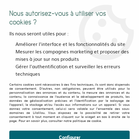
Nous autorisez-vous à utiliser vos
0
cookies ?
Ils nous seront utiles pour :
Accueil
>
>
Top Lila Turquoise
Améliorer l'interface et les fonctionnalités du site
Mesurer les campagnes marketing et proposer des
mises à jour sur nos produits
OLD FAVORITES
-
50
%
Gérer l'authentification et surveiller les erreurs
techniques
Certains cookies sont nécessaires à des fins techniques, ils sont donc dispensés
de consentement. D'autres, non obligatoires, peuvent être utilisés pour la
personnalisation des annonces et du contenu, la mesure des annonces et du
contenu, la connaissance de l'audience et le développement de produits, les
données de géolocalisation précises et l'identification par le balayage de
l'appareil, le stockage et/ou l'accès aux informations sur un appareil. Si vous
donnez votre consentement, celui-ci sera valable sur l’ensemble des sous-
domaines de Lilalilou. Vous disposez de la possibilité de retirer votre
consentement à tout moment en cliquant sur le widget en bas à droite de la
page. Pour en savoir plus, consulter notre politique de cookie.
Configurer