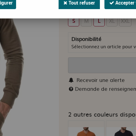
igurer
Tout refuser
Accepter 
Faites votre choix
S
M
L
XL
XXL
Disponibilité
Sélectionnez un article pour vo
Recevoir une alerte
Demande de renseigne
2 autres couleurs dispo