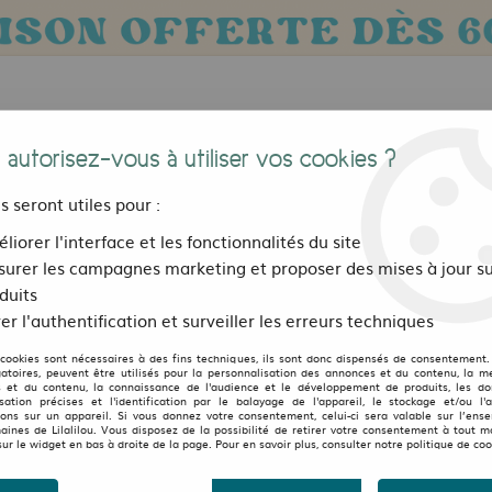
 autorisez-vous à utiliser vos cookies ?
us seront utiles pour :
liorer l'interface et les fonctionnalités du site
urer les campagnes marketing et proposer des mises à jour su
Bijoux, sacs et accessoires
Pour les 
duits
er l'authentification et surveiller les erreurs techniques
este zippée DESATA Kaki
 cookies sont nécessaires à des fins techniques, ils sont donc dispensés de consentement. 
gatoires, peuvent être utilisés pour la personnalisation des annonces et du contenu, la m
 et du contenu, la connaissance de l'audience et le développement de produits, les d
Veste zippée DESATA K
isation précises et l'identification par le balayage de l'appareil, le stockage et/ou l'
ions sur un appareil. Si vous donnez votre consentement, celui-ci sera valable sur l’ens
aines de Lilalilou. Vous disposez de la possibilité de retirer votre consentement à tout 
sur le widget en bas à droite de la page. Pour en savoir plus, consulter notre politique de coo
37
,
50
€
TTC